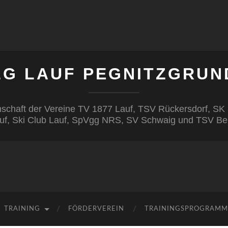
LG LAUF PEGNITZGRUN
inschaft der Vereine TV 1877 Lauf, TSV Rückersdorf, S
uf, Ski Club Lauf, SpVgg NRS, SV Schwaig und TSV Be
TRAINING
FÖRDERVEREIN
TRAININGSPROGRAMM