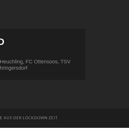
D
K Heuchling, FC Ottensoos, TSV
hringersdorf
E AUS DER LOCKDOWN ZEIT