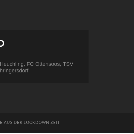
D
K Heuchling, FC Ottensoos, TSV
hringersdorf
E AUS DER LOCKDOWN ZEIT