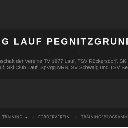
LG LAUF PEGNITZGRUN
inschaft der Vereine TV 1877 Lauf, TSV Rückersdorf, S
uf, Ski Club Lauf, SpVgg NRS, SV Schwaig und TSV Be
TRAINING
FÖRDERVEREIN
TRAININGSPROGRAMM