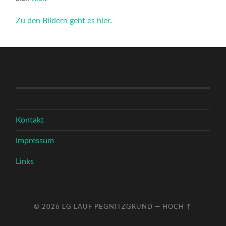
Zu den Bildern geht es hier
.
Kontakt
Impressum
Links
© 2026
LG LAUF PEGNITZGRUND
—
HOCH ↑