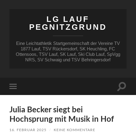
LG LAUF
PEGNITZGRUND
Eine Leichtathletik Startgemeinschaft der Vereine TV
1877 Lauf, TSV Rückersdorf, SK Heuchling, FC
Ottensoos, TSV Lauf, SK Lauf, Ski Club Lauf, SpVgg
NRS, SV Schwaig und TSV Behringersdorf
Suchfe
Mobile-
ein-/a
Menü
ein-/ausblenden
Julia Becker siegt bei
Hochsprung mit Musik in Hof
16. FEBRUAR 2025
/
KEINE KOMMENTARE